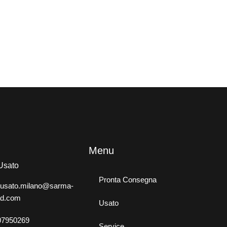
Menu
Usato
Pronta Consegna
i.usato.milano@sarma-
ad.com
Usato
07950269
Service