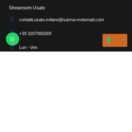
Showroom Usato
contatti.usato.milano@sarma-motorrad.com
+39 3207950269
Lun - Ven
8:30 - 12:30 e 14:00 - 19:00
Sab
8:30 - 12:30 e 15:00 - 19:00
Solo vendite (no officina)
Menu
Pronta Consegna
Usato