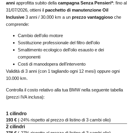
anni
approfitta subito della
campagna Senza Pensieri*
: fino al
31/07/2026, ottieni il
pacchetto di manutenzione Oil
Inclusive
3 anni / 30.000 km a un
prezzo vantaggioso
che
comprende:
Cambio dell’olio motore
Sostituzione professionale del filtro dell’olio
Smaltimento ecologico dell’olio esausto e dei
componenti
Costi di manodopera dell’intervento
Validità di 3 anni (con 1 tagliando ogni 12 mesi) oppure ogni
10.000 km.
Controlla il costo relativo alla tua BMW nella seguente tabella
(prezzi IVA inclusa):
1 cilindro
193 €
(-24% rispetto al prezzo di listino di 3 cambi olio)
2 cilindri
276 €
(-27% rispetto al prezzo di listino di 3 cambi olio)