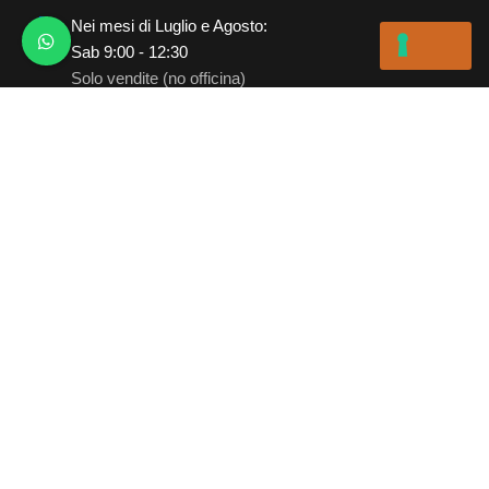
Nei mesi di Luglio e Agosto:
Sab 9:00 - 12:30
Solo vendite (no officina)
Milano
Showroom Usato
contatti.usato.milano@sarma-motorrad.com
+39 3207950269
Lun - Ven
8:30 - 12:30 e 14:00 - 19:00
Sab
8:30 - 12:30 e 15:00 - 19:00
Solo vendite (no officina)